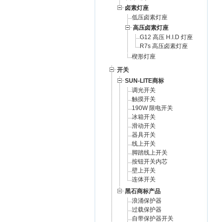
卤素灯座
低压卤素灯座
高压卤素灯座
G12 高压 H.I.D 灯座
R7s 高压卤素灯座
楔形灯座
开关
SUN-LITE商标
调光开关
触摸开关
190W 限电开关
冰箱开关
滑动开关
器具开关
线上开关
脚踏线上开关
按钮开关内芯
壁上开关
连体开关
黑石商标产品
浪涌保护器
过载保护器
自带保护器开关