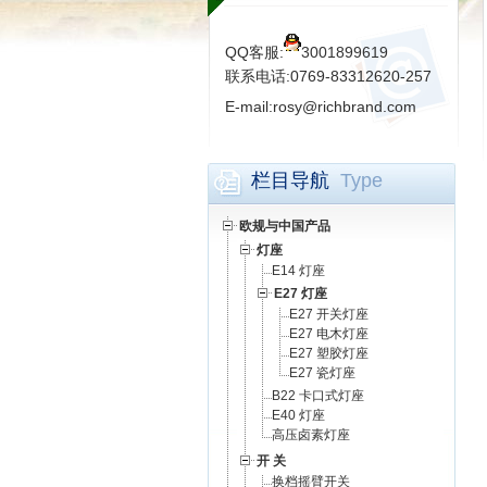
QQ客服:
3001899619
联系电话:0769-83312620-257
E-mail:rosy@richbrand.com
栏目导航
Type
欧规与中国产品
灯座
E14 灯座
E27 灯座
E27 开关灯座
E27 电木灯座
E27 塑胶灯座
E27 瓷灯座
B22 卡口式灯座
E40 灯座
高压卤素灯座
开 关
换档摇臂开关