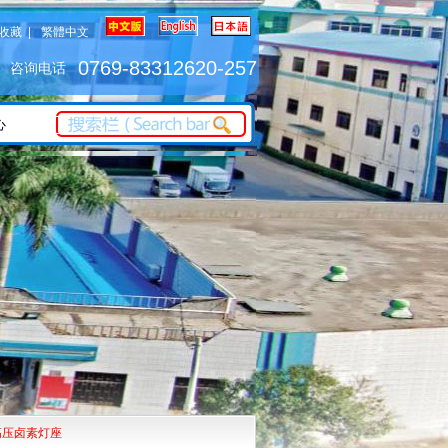
收藏
|
繁體中文
0769-83312620-257
咨询电话
心
高压卤素灯座